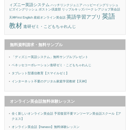
ィズニー英語システム
ハッチリンクジュニア
ハッピーイングリッシュ
ビズイングリッシュ
ボストン倶楽部
リップルキッズパーク
レアジョブ英会話
英語
英語学習アプリ
天神First English
産経オンライン英会話
教材
進研ゼミ・こどもちゃれんじ
無料資料請求・無料サンプル
「ディズニー英語システム」無料サンプルプレゼント
ベネッセコーポレーション進研ゼミ・こどもちゃれんじ
タブレット型通信教育【スマイルゼミ】
インターネット不要のデジタル家庭学習教材【天神】
オンライン英会話無料体験レッスン
全く新しいオンライン英会話 予習復習不要マンツーマン英会話スクール【ア
クエス】
オンライン英会話【hanaso】無料体験レッスン