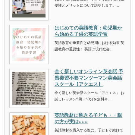
英語学習の重要性とメリット 英語学習の重
要性とメリットについて説明します。 …
はじめての英語教育：幼児期か
ら始める子供の英語学習
英語教育の重要性と幼児期における効果 英
語教育の重要性： 英語は現代社会…
全く新しいオンライン英会話 予
習復習不要マンツーマン英会話
スクール【アクエス】
全く新しい英会話スクール「アクエス」 お
試しレッスン5回・50分を無料キ…
英語教材に飽きる子ども・・親
の方が実は○○○
英語教材を購入する際に、子どもが続けて