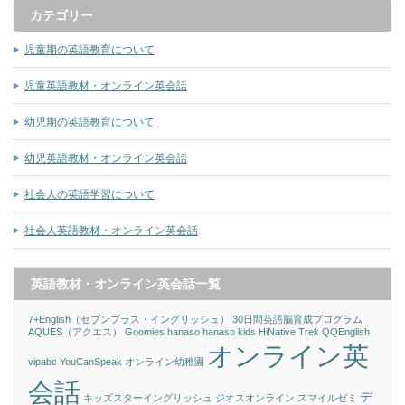
カテゴリー
児童期の英語教育について
児童英語教材・オンライン英会話
幼児期の英語教育について
幼児英語教材・オンライン英会話
社会人の英語学習について
社会人英語教材・オンライン英会話
英語教材・オンライン英会話一覧
7+English（セブンプラス・イングリッシュ）
30日間英語脳育成プログラム
AQUES（アクエス）
Goomies
hanaso
hanaso kids
HiNative Trek
QQEnglish
オンライン英
vipabc
YouCanSpeak
オンライン幼稚園
会話
デ
キッズスターイングリッシュ
ジオスオンライン
スマイルゼミ