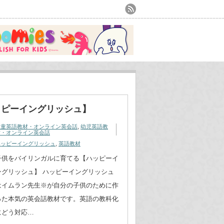
ッピーイングリッシュ】
児童英語教材・オンライン英会話
,
幼児英語教
材・オンライン英会話
ハッピーイングリッシュ
,
英語教材
子供をバイリンガルに育てる【ハッピーイ
ングリッシュ】 ハッピーイングリッシュ
はイムラン先生※が自分の子供のために作
った本気の英会話教材です。英語の教科化
にどう対応…