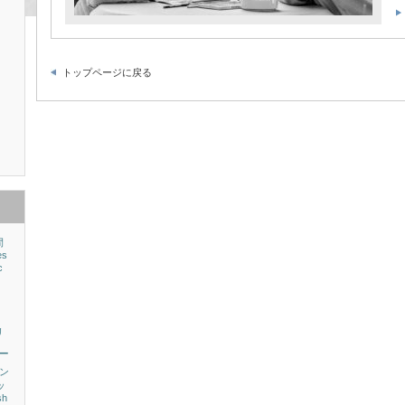
トップページに戻る
間
es
c
リ
ー
ン
ッ
sh