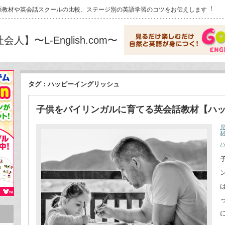
語教材や英会話スクールの⽐較、ステージ別の英語学習のコツをお伝えします︕
〜L-English.com〜
タグ：ハッピーイングリッシュ
子供をバイリンガルに育てる英会話教材【ハ