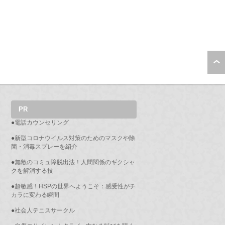
PR
●
電話カウンセリング
●
新型コロナウイルス対策のためのマスクや除
菌・消毒スプレーを紹介
●
無敵のコミュ障脱出法！人間関係のギクシャ
クを解消する技
●
超敏感！HSPの世界へようこそ：感受性がチ
カラに変わる瞬間
●
社会人テニスサークル