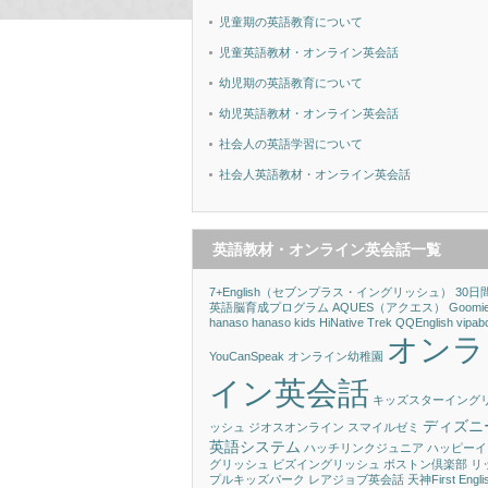
児童期の英語教育について
児童英語教材・オンライン英会話
幼児期の英語教育について
幼児英語教材・オンライン英会話
社会人の英語学習について
社会人英語教材・オンライン英会話
英語教材・オンライン英会話一覧
7+English（セブンプラス・イングリッシュ）
30日
英語脳育成プログラム
AQUES（アクエス）
Goomi
hanaso
hanaso kids
HiNative Trek
QQEnglish
vipab
オンラ
YouCanSpeak
オンライン幼稚園
イン英会話
キッズスターイング
ディズニ
ッシュ
ジオスオンライン
スマイルゼミ
英語システム
ハッチリンクジュニア
ハッピーイ
グリッシュ
ビズイングリッシュ
ボストン倶楽部
リ
プルキッズパーク
レアジョブ英会話
天神First Engli