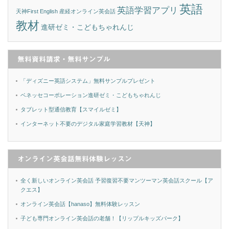
英語
英語学習アプリ
天神First English
産経オンライン英会話
教材
進研ゼミ・こどもちゃれんじ
無料資料請求・無料サンプル
「ディズニー英語システム」無料サンプルプレゼント
ベネッセコーポレーション進研ゼミ・こどもちゃれんじ
タブレット型通信教育【スマイルゼミ】
インターネット不要のデジタル家庭学習教材【天神】
オンライン英会話無料体験レッスン
全く新しいオンライン英会話 予習復習不要マンツーマン英会話スクール【ア
クエス】
オンライン英会話【hanaso】無料体験レッスン
子ども専門オンライン英会話の老舗！【リップルキッズパーク】