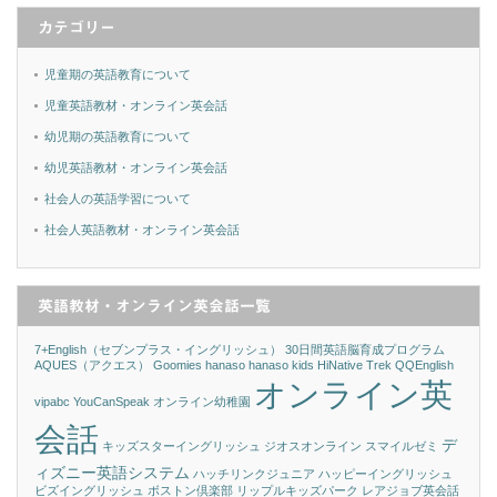
カテゴリー
児童期の英語教育について
児童英語教材・オンライン英会話
幼児期の英語教育について
幼児英語教材・オンライン英会話
社会人の英語学習について
社会人英語教材・オンライン英会話
英語教材・オンライン英会話一覧
7+English（セブンプラス・イングリッシュ）
30日間英語脳育成プログラム
AQUES（アクエス）
Goomies
hanaso
hanaso kids
HiNative Trek
QQEnglish
オンライン英
vipabc
YouCanSpeak
オンライン幼稚園
会話
デ
キッズスターイングリッシュ
ジオスオンライン
スマイルゼミ
ィズニー英語システム
ハッチリンクジュニア
ハッピーイングリッシュ
ビズイングリッシュ
ボストン倶楽部
リップルキッズパーク
レアジョブ英会話