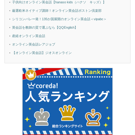
子供向けオンライン英会話【hanaso kids（ハナソ キッズ）】
厳選欧米ネイティブ講師！オンライン英会話ボストン倶楽部
シリコンバレー発！135か国展開のオンライン英会話＜vipabc＞
英会話を教師の質で選ぶなら【QQEnglish】
産経オンライン英会話
オンライン英会話レアジョブ
【オンライン英会話】ジオスオンライン